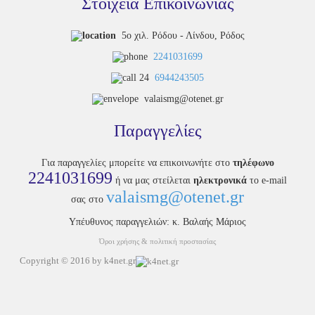
Στοιχεία Επικοινωνίας
5ο χιλ. Ρόδου - Λίνδου, Ρόδος
2241031699
6944243505
valaismg@otenet.gr
Παραγγελίες
Για παραγγελίες μπορείτε να επικοινωνήτε στο
τηλέφωνο
2241031699
ή να μας στείλεται
ηλεκτρονικά
το e-mail
valaismg@otenet.gr
σας στο
Υπέυθυνος παραγγελιών: κ. Βαλαής Μάριος
Όροι χρήσης & πολιτική προστασίας
Copyright © 2016 by k4net.gr