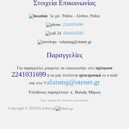
Στοιχεία Επικοινωνίας
5ο χιλ. Ρόδου - Λίνδου, Ρόδος
2241031699
6944243505
valaismg@otenet.gr
Παραγγελίες
Για παραγγελίες μπορείτε να επικοινωνήτε στο
τηλέφωνο
2241031699
ή να μας στείλεται
ηλεκτρονικά
το e-mail
valaismg@otenet.gr
σας στο
Υπέυθυνος παραγγελιών: κ. Βαλαής Μάριος
Όροι χρήσης & πολιτική προστασίας
Copyright © 2016 by k4net.gr